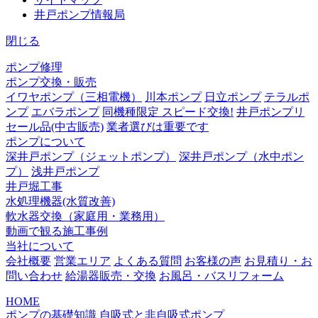
井戸ポンプ情報局
閉じる
ポンプ修理
ポンプ交換・販売
イワヤポンプ（三相電機）
川本ポンプ
日立ポンプ
テラルポ
ンプ
エバラポンプ
同機種限定 スピード交換!
井戸ポンプリ
セール品(中古販売)
業者選びは重要です
ポンプについて
深井戸ポンプ（ジェットポンプ）
深井戸ポンプ（水中ポン
プ）
浅井戸ポンプ
井戸堀工事
水処理機器(水質改善)
軟水器交換（家庭用・業務用）
動画で観る施工事例
当社について
会社概要
営業エリア
よくある質問
お客様の声
お見積り・お
問い合わせ
給湯器販売・交換
お風呂・バスリフォーム
HOME
ポンプの基礎知識 自吸式と非自吸式ポンプ