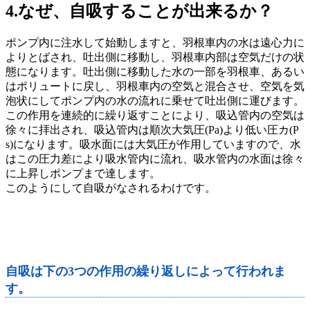
4.なぜ、自吸することが出来るか？
ポンプ内に注水して始動しますと、羽根車内の水は遠心力に
よりとばされ、吐出側に移動し、羽根車内部は空気だけの状
態になります。吐出側に移動した水の一部を羽根車、あるい
はポリュートに戻し、羽根車内の空気と混合させ、空気を気
泡状にしてポンプ内の水の流れに乗せて吐出側に運びます。
この作用を連続的に繰り返すことにより、吸込管内の空気は
徐々に拝出され、吸込管内は順次大気圧(Pa)より低い圧カ(P
s)になります。吸水面には大気圧が作用していますので、水
はこの圧力差により吸水管内に流れ、吸水管内の水面は徐々
に上昇しポンプまで達します。
このようにして自吸がなされるわけです。
要点
自吸は下の3つの作用の繰り返しによって行われま
す。