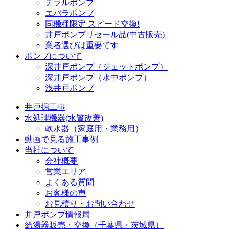
テラルポンプ
エバラポンプ
同機種限定 スピード交換!
井戸ポンプリセール品(中古販売)
業者選びは重要です
ポンプについて
深井戸ポンプ（ジェットポンプ）
深井戸ポンプ（水中ポンプ）
浅井戸ポンプ
井戸掘工事
水処理機器(水質改善)
軟水器（家庭用・業務用）
動画で見る施工事例
当社について
会社概要
営業エリア
よくある質問
お客様の声
お見積り・お問い合わせ
井戸ポンプ情報局
給湯器販売・交換（千葉県・茨城県）