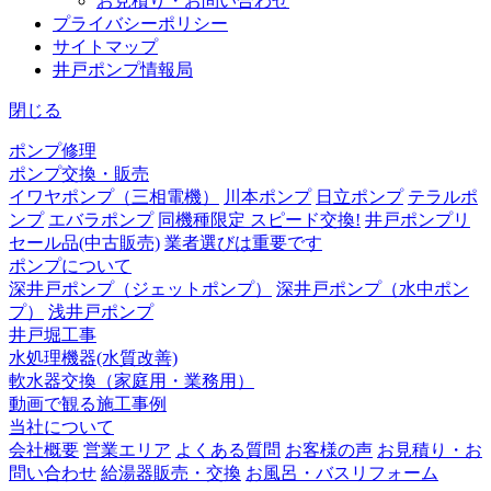
お見積り・お問い合わせ
プライバシーポリシー
サイトマップ
井戸ポンプ情報局
閉じる
ポンプ修理
ポンプ交換・販売
イワヤポンプ（三相電機）
川本ポンプ
日立ポンプ
テラルポ
ンプ
エバラポンプ
同機種限定 スピード交換!
井戸ポンプリ
セール品(中古販売)
業者選びは重要です
ポンプについて
深井戸ポンプ（ジェットポンプ）
深井戸ポンプ（水中ポン
プ）
浅井戸ポンプ
井戸堀工事
水処理機器(水質改善)
軟水器交換（家庭用・業務用）
動画で観る施工事例
当社について
会社概要
営業エリア
よくある質問
お客様の声
お見積り・お
問い合わせ
給湯器販売・交換
お風呂・バスリフォーム