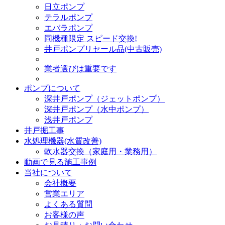
日立ポンプ
テラルポンプ
エバラポンプ
同機種限定 スピード交換!
井戸ポンプリセール品(中古販売)
業者選びは重要です
ポンプについて
深井戸ポンプ（ジェットポンプ）
深井戸ポンプ（水中ポンプ）
浅井戸ポンプ
井戸掘工事
水処理機器(水質改善)
軟水器交換（家庭用・業務用）
動画で見る施工事例
当社について
会社概要
営業エリア
よくある質問
お客様の声