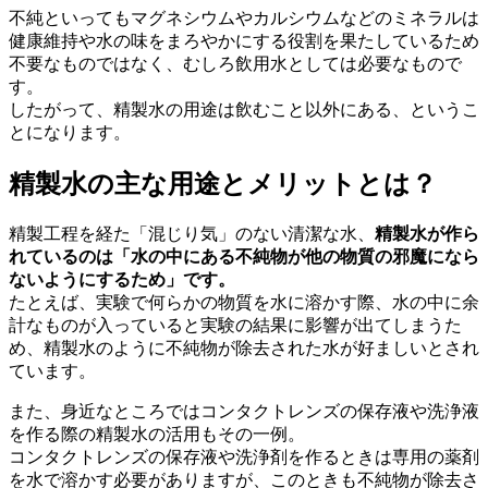
不純といってもマグネシウムやカルシウムなどのミネラルは
健康維持や水の味をまろやかにする役割を果たしているため
不要なものではなく、むしろ飲用水としては必要なもので
す。
したがって、精製水の用途は飲むこと以外にある、というこ
とになります。
精製水の主な用途とメリットとは？
精製工程を経た「混じり気」のない清潔な水、
精製水が作ら
れているのは「水の中にある不純物が他の物質の邪魔になら
ないようにするため」です。
たとえば、実験で何らかの物質を水に溶かす際、水の中に余
計なものが入っていると実験の結果に影響が出てしまうた
め、精製水のように不純物が除去された水が好ましいとされ
ています。
また、身近なところではコンタクトレンズの保存液や洗浄液
を作る際の精製水の活用もその一例。
コンタクトレンズの保存液や洗浄剤を作るときは専用の薬剤
を水で溶かす必要がありますが、このときも不純物が除去さ