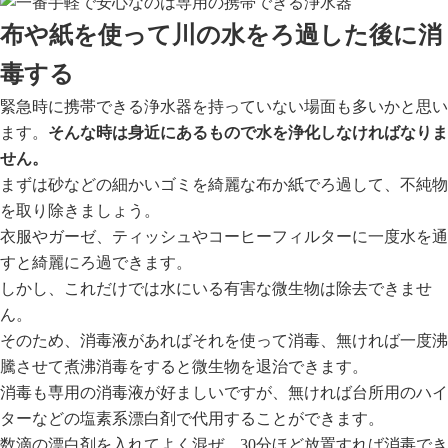
布や紙を使って川の水をろ過した後に消
毒する
緊急時に携帯できる浄水器を持っていない場面も多いかと思い
ます。
そんな時は身近にあるもので水を浄化しなければなりま
せん。
まずは砂などの細かいゴミを綺麗な布か紙でろ過して、不純物
を取り除きましょう。
衣服やガーゼ、ティッシュやコーヒーフィルターに一度水を通
すと綺麗にろ過できます。
しかし、これだけでは水にいる有害な微生物は除去できませ
ん。
そのため、消毒液があればそれを使って消毒、無ければ一度沸
騰させて煮沸消毒をすると微生物を退治できます。
消毒も専用の消毒液が好ましいですが、無ければ台所用のハイ
ターなどの塩素系漂白剤で代用することができます。
数滴の漂白剤を入れてよく混ぜ、30分ほど放置すれば消毒でき