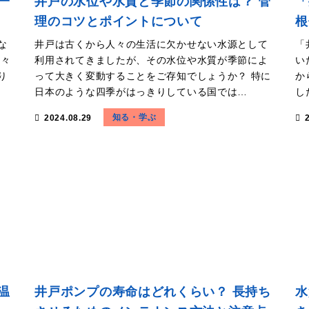
一
井戸の水位や水質と季節の関係性は？ 管
「
理のコツとポイントについて
根
な
井戸は古くから人々の生活に欠かせない水源として
「
日々
利用されてきましたが、その水位や水質が季節によ
い
り
って大きく変動することをご存知でしょうか？ 特に
か
日本のような四季がはっきりしている国では…
し
知る・学ぶ
2024.08.29
温
井戸ポンプの寿命はどれくらい？ 長持ち
水