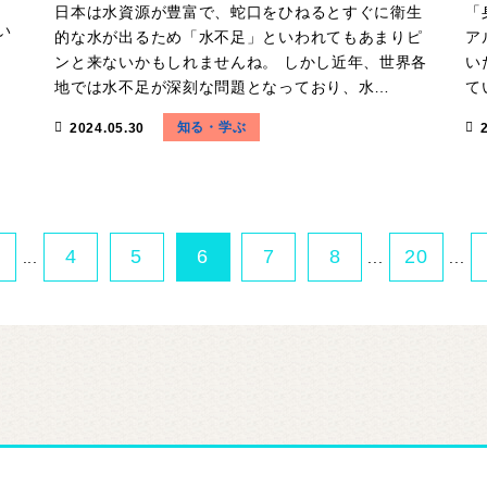
日本は水資源が豊富で、蛇口をひねるとすぐに衛生
「
い
的な水が出るため「水不足」といわれてもあまりピ
ア
…
ンと来ないかもしれませんね。 しかし近年、世界各
い
地では水不足が深刻な問題となっており、水…
て
知る・学ぶ
2024.05.30
4
5
6
7
8
20
...
...
...