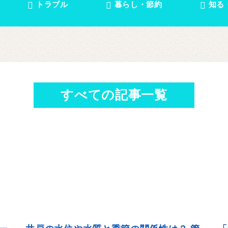
トラブル
暮らし・節約
知る
ポ
ン
プ
情
すべての記事一覧
報
局