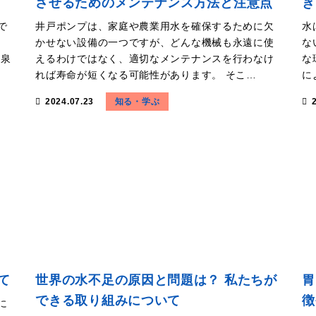
させるためのメンテナンス方法と注意点
き
で
井戸ポンプは、家庭や農業用水を確保するために欠
水
かせない設備の一つですが、どんな機械も永遠に使
な
温泉
えるわけではなく、適切なメンテナンスを行わなけ
な
れば寿命が短くなる可能性があります。 そこ…
に
知る・学ぶ
2024.07.23
て
世界の水不足の原因と問題は？ 私たちが
胃
できる取り組みについて
徴
に